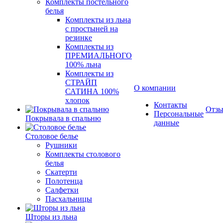
Комплекты постельного
белья
Комплекты из льна
с простыней на
резинке
Комплекты из
ПРЕМИАЛЬНОГО
100% льна
Комплекты из
СТРАЙП
О компании
САТИНА 100%
хлопок
Контакты
Отз
Персональные
Покрывала в спальню
данные
Столовое белье
Рушники
Комплекты столового
белья
Скатерти
Полотенца
Салфетки
Пасхальницы
Шторы из льна