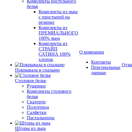
Комплекты постельного
белья
Комплекты из льна
с простыней на
резинке
Комплекты из
ПРЕМИАЛЬНОГО
100% льна
Комплекты из
СТРАЙП
О компании
САТИНА 100%
хлопок
Контакты
Отз
Персональные
Покрывала в спальню
данные
Столовое белье
Рушники
Комплекты столового
белья
Скатерти
Полотенца
Салфетки
Пасхальницы
Шторы из льна